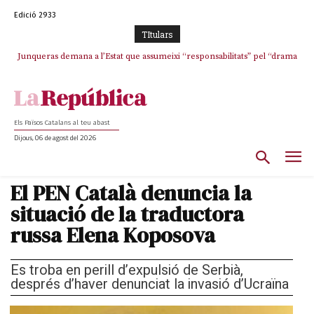
Edició 2933
TItulars
Junqueras demana a l’Estat que assumeixi “responsabilitats” pel “drama
L’abandonament de les seleccions catalanes per part de la UFEC
humà” a Ceuta i avança que Catalunya haurà de continuar acollint
espanyolitza l’esport del país
menors
Els Països Catalans al teu abast
Dijous, 06 de agost del 2026
El PEN Català denuncia la
situació de la traductora
russa Elena Koposova
Es troba en perill d’expulsió de Serbià,
després d’haver denunciat la invasió d’Ucraïna