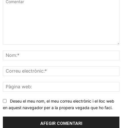
Comentar
Nom
Corr
elec
Pàgi
web
Deseu el meu nom, el meu correu electrònic i el lloc web
en aquest navegador per a la propera vegada que ho faci.