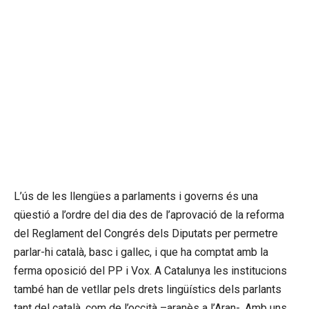
L’ús de les llengües a parlaments i governs és una
qüestió a l’ordre del dia des de l’aprovació de la reforma
del Reglament del Congrés dels Diputats per permetre
parlar-hi català, basc i gallec, i que ha comptat amb la
ferma oposició del PP i Vox. A Catalunya les institucions
també han de vetllar pels drets lingüístics dels parlants
tant del català, com de l’occità –aranès a l’Aran-. Amb uns