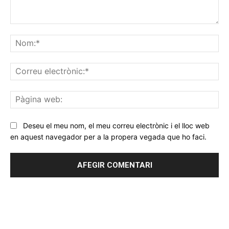
Comentar
No
Co
ele
Pà
we
Deseu el meu nom, el meu correu electrònic i el lloc web
en aquest navegador per a la propera vegada que ho faci.