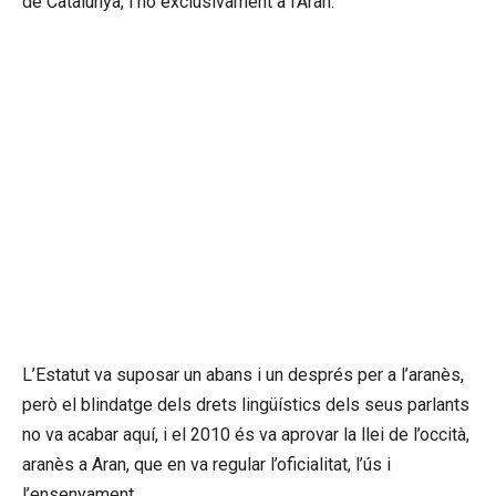
de Catalunya, i no exclusivament a l’Aran.
L’Estatut va suposar un abans i un després per a l’aranès,
però el blindatge dels drets lingüístics dels seus parlants
no va acabar aquí, i el 2010 és va aprovar la llei de l’occità,
aranès a Aran, que en va regular l’oficialitat, l’ús i
l’ensenyament.