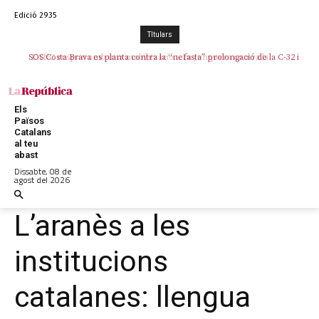
Edició 2935
TItulars
SOS Costa Brava es planta contra la “nefasta” prolongació de la C-32 i
n’exigeix la retirada immediata
Els
Països
Catalans
al teu
abast
Dissabte, 08 de
agost del 2026
L’aranès a les
institucions
catalanes: llengua