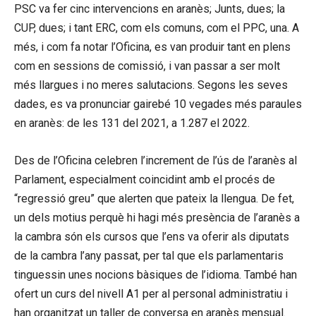
PSC va fer cinc intervencions en aranès; Junts, dues; la
CUP, dues; i tant ERC, com els comuns, com el PPC, una. A
més, i com fa notar l’Oficina, es van produir tant en plens
com en sessions de comissió, i van passar a ser molt
més llargues i no meres salutacions. Segons les seves
dades, es va pronunciar gairebé 10 vegades més paraules
en aranès: de les 131 del 2021, a 1.287 el 2022.
Des de l’Oficina celebren l’increment de l’ús de l’aranès al
Parlament, especialment coincidint amb el procés de
“regressió greu” que alerten que pateix la llengua. De fet,
un dels motius perquè hi hagi més presència de l’aranès a
la cambra són els cursos que l’ens va oferir als diputats
de la cambra l’any passat, per tal que els parlamentaris
tinguessin unes nocions bàsiques de l’idioma. També han
ofert un curs del nivell A1 per al personal administratiu i
han organitzat un taller de conversa en aranès mensual.