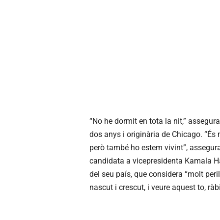
“No he dormit en tota la nit,” assegur
dos anys i originària de Chicago. “És 
però també ho estem vivint”, assegura 
candidata a vicepresidenta Kamala Ha
del seu país, que considera “molt peril
nascut i crescut, i veure aquest to, ràbi