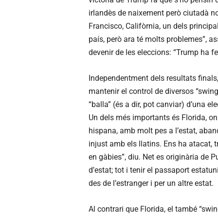
irlandès de naixement però ciutadà no
Francisco, Califòrnia, un dels princip
país, però ara té molts problemes”, as
devenir de les eleccions: “Trump ha fet 
Independentment dels resultats finals,
mantenir el control de diversos “swin
“balla” (és a dir, pot canviar) d’una el
Un dels més importants és Florida, on
hispana, amb molt pes a l’estat, aban
injust amb els llatins. Ens ha atacat,
en gàbies”, diu. Net es originària de P
d’estat; tot i tenir el passaport estatu
des de l’estranger i per un altre estat.
Al contrari que Florida, el també “swin