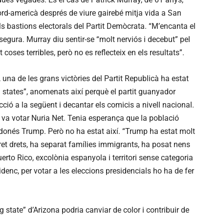
rd-americà després de viure gairebé mitja vida a San
als bastions electorals del Partit Demòcrata. “M’encanta el
segura. Murray diu sentir-se “molt nerviós i decebut” pel
coses terribles, però no es reflecteix en els resultats”.
 una de les grans victòries del Partit Republicà ha estat
g states”, anomenats així perquè el partit guanyador
ecció a la següent i decantar els comicis a nivell nacional.
 va votar Nuria Net. Tenia esperança que la població
donés Trump. Però no ha estat així. “Trump ha estat molt
 tret drets, ha separat famílies immigrants, ha posat nens
uerto Rico, excolònia espanyola i territori sense categoria
nidenc, per votar a les eleccions presidencials ho ha de fer
g state” d’Arizona podria canviar de color i contribuir de