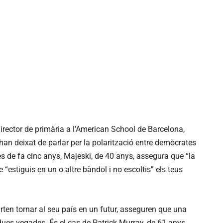
rector de primària a l’American School de Barcelona,
’han deixat de parlar per la polarització entre demòcrates
s de fa cinc anys, Majeski, de 40 anys, assegura que “la
e “estiguis en un o altre bàndol i no escoltis” els teus
rten tornar al seu país en un futur, asseguren que una
dues vegades. És el cas de Patrick Murray, de 61 anys,