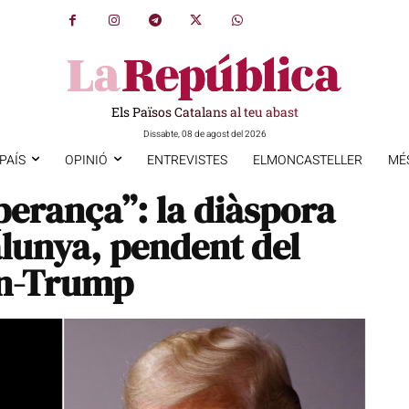
Els Països Catalans al teu abast
Dissabte, 08 de agost del 2026
PAÍS
OPINIÓ
ENTREVISTES
ELMONCASTELLER
MÉ
sperança”: la diàspora
alunya, pendent del
en-Trump