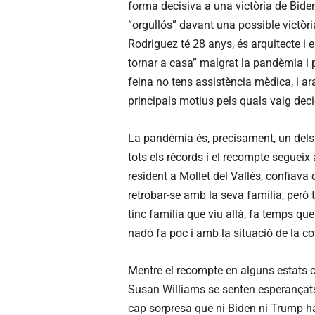
forma decisiva a una victòria de Biden
“orgullós” davant una possible victò
Rodriguez té 28 anys, és arquitecte i
tornar a casa” malgrat la pandèmia i p
feina no tens assistència mèdica, i ar
principals motius pels quals vaig deci
La pandèmia és, precisament, un dels 
tots els rècords i el recompte segueix
resident a Mollet del Vallès, confiava 
retrobar-se amb la seva família, però t
tinc família que viu allà, fa temps que
nadó fa poc i amb la situació de la co
Mentre el recompte en alguns estats 
Susan Williams se senten esperançats
cap sorpresa que ni Biden ni Trump ha