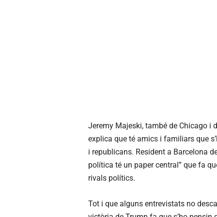
Jeremy Majeski, també de Chicago i di
explica que té amics i familiars que s
i republicans. Resident a Barcelona de
política té un paper central” que fa qu
rivals polítics.
Tot i que alguns entrevistats no desca
victòria de Trump fa que s’ho pensin 