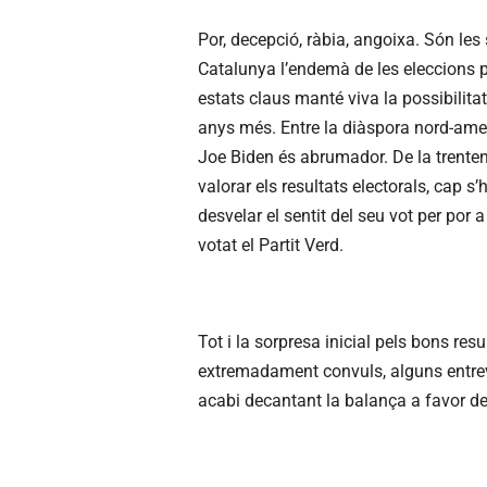
Por, decepció, ràbia, angoixa. Són le
Catalunya l’endemà de les eleccions p
estats claus manté viva la possibilita
anys més. Entre la diàspora nord-amer
Joe Biden és abrumador. De la trenten
valorar els resultats electorals, cap s
desvelar el sentit del seu vot per por a
votat el Partit Verd.
Tot i la sorpresa inicial pels bons r
extremadament convuls, alguns entrev
acabi decantant la balança a favor de