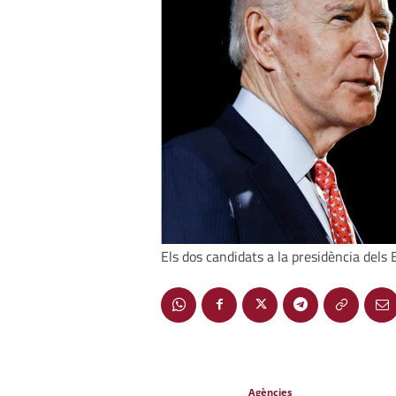
Els dos candidats a la presidència dels
Agències