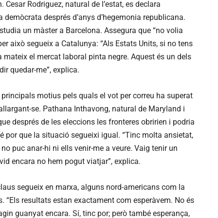
. Cesar Rodriguez, natural de l’estat, es declara
ria demòcrata després d’anys d’hegemonia republicana.
 estudia un màster a Barcelona. Assegura que “no volia
er això segueix a Catalunya: “Als Estats Units, si no tens
a mateix el mercat laboral pinta negre. Aquest és un dels
dir quedar-me”, explica.
principals motius pels quals el vot per correu ha superat
 allargant-se. Pathana Inthavong, natural de Maryland i
que després de les eleccions les fronteres obririen i podria
é por que la situació segueixi igual. “Tinc molta ansietat,
 no puc anar-hi ni ells venir-me a veure. Vaig tenir un
vid encara no hem pogut viatjar”, explica.
claus segueix en marxa, alguns nord-americans com la
. “Els resultats estan exactament com esperàvem. No és
gin guanyat encara. Sí, tinc por; però també esperança,