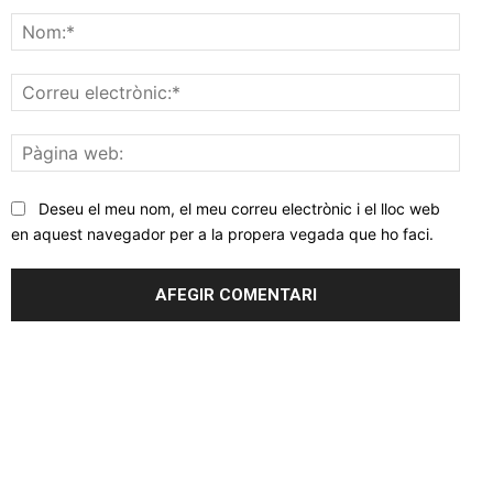
Comentar
Nom
Corr
elec
Pàgi
web
Deseu el meu nom, el meu correu electrònic i el lloc web
en aquest navegador per a la propera vegada que ho faci.