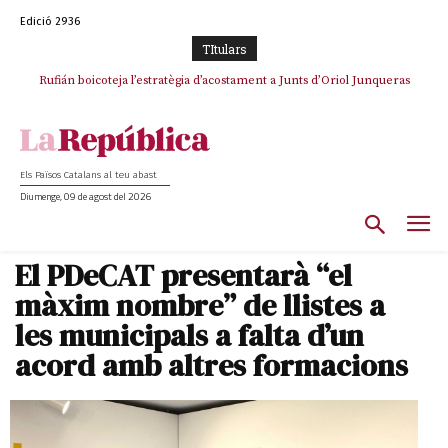
Edició 2936
TItulars
Rufián boicoteja l’estratègia d’acostament a Junts d’Oriol Junqueras
Rufián dinamita la unitat independentista amb un atac frontal al retorn
de Puigdemont
Els Països Catalans al teu abast
Diumenge, 09 de agost del 2026
El PDeCAT presentarà “el
màxim nombre” de llistes a
les municipals a falta d’un
acord amb altres formacions