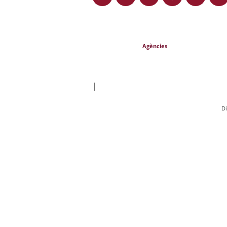
Agències
|
Di