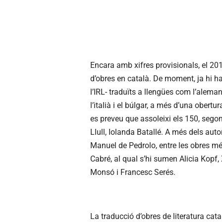
Encara amb xifres provisionals, el 20
d’obres en català. De moment, ja hi ha
l’IRL- traduïts a llengües com l’alemany
l’italià i el búlgar, a més d’una obertur
es preveu que assoleixi els 150, segon
Llull, Iolanda Batallé. A més dels au
Manuel de Pedrolo, entre les obres m
Cabré, al qual s’hi sumen Alicia Kopf
Monsó i Francesc Serés.
La traducció d’obres de literatura ca