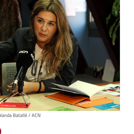
Iolanda Batallé / ACN