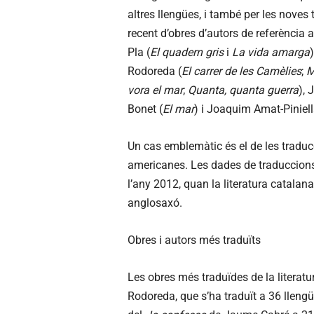
altres llengües, i també per les noves 
recent d’obres d’autors de referència 
Pla (
El quadern gris
i
La vida amarga
Rodoreda (
El carrer de les Camèlies
;
M
vora el mar
;
Quanta, quanta guerra
), 
Bonet (
El mar
) i Joaquim Amat-Piniell
Un cas emblemàtic és el de les traducc
americanes. Les dades de traduccions 
l’any 2012, quan la literatura catalana
anglosaxó.
Obres i autors més traduïts
Les obres més traduïdes de la literat
Rodoreda, que s’ha traduït a 36 lleng