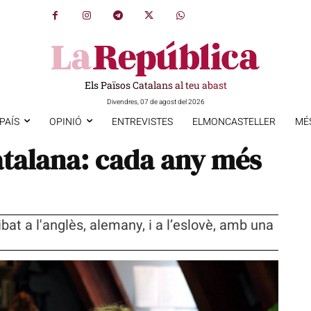
Els Països Catalans al teu abast
Divendres, 07 de agost del 2026
PAÍS
OPINIÓ
ENTREVISTES
ELMONCASTELLER
MÉ
catalana: cada any més
ribat a l'anglès, alemany, i a l’eslovè, amb una