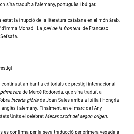
ch s’ha traduït a l’alemany, portuguès i búlgar.
estat la irrupció de la literatura catalana en el món àrab,
i
d’Imma Monsó i La
pell de la frontera
de Francesc
l Sefsafa.
restigi
continuat arribant a editorials de prestigi internacional.
a primavera
de Mercè Rodoreda, que s’ha traduït a
’obra
Incerta glòria
de Joan Sales arriba a Itàlia i Hongria
c anglès i alemany. Finalment, en el marc de l’Any
tats Units el celebrat
Mecanoscrit del segon origen
.
s es confirma per la seva traducció per primera vegada a