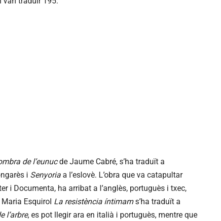
’n van traduir 195.
ombra de l’eunuc
de Jaume Cabré, s’ha traduït a
ongarès i
Senyoria
a l’eslovè. L’obra que va catapultar
eter i Documenta, ha arribat a l’anglès, portuguès i txec,
p Maria Esquirol
La resistència íntimam
s’ha traduït a
 l’arbre
, es pot llegir ara en italià i portuguès, mentre que