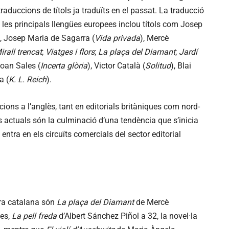
traduccions de títols ja traduïts en el passat. La traducció
a les principals llengües europees inclou títols com Josep
), Josep Maria de Sagarra (
Vida privada
), Mercè
irall trencat
;
Viatges i flors
;
La plaça del Diamant
;
Jardí
Joan Sales (
Incerta glòria
), Victor Català (
Solitud
), Blai
a (
K. L. Reich
).
ions a l’anglès, tant en editorials britàniques com nord-
actuals són la culminació d’una tendència que s’inicia
 entra en els circuïts comercials del sector editorial
ura catalana són
La plaça del Diamant
de Mercè
ües,
La pell freda
d’Albert Sánchez Piñol a 32, la novel·la