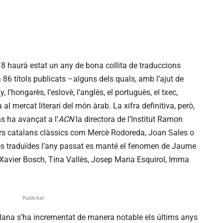
18 haurà estat un any de bona collita de traduccions
 86 títols publicats –alguns dels quals, amb l’ajut de
, l’hongarès, l’eslovè, l’anglès, el portuguès, el txec,
a al mercat literari del món àrab. La xifra definitiva, però,
s ha avançat a l’
ACN
la directora de l’Institut Ramon
tors catalans clàssics com Mercè Rodoreda, Joan Sales o
és traduïdes l’any passat es manté el fenomen de Jaume
, Xavier Bosch, Tina Vallès, Josep Maria Esquirol, Imma
Publicitat
talana s’ha incrementat de manera notable els últims anys