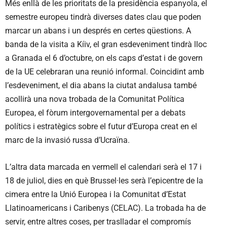
Més enllà de les prioritats de la presidència espanyola, el
semestre europeu tindrà diverses dates clau que poden
marcar un abans i un després en certes qüestions. A
banda de la visita a Kíiv, el gran esdeveniment tindrà lloc
a Granada el 6 d’octubre, on els caps d’estat i de govern
de la UE celebraran una reunió informal. Coincidint amb
l’esdeveniment, el dia abans la ciutat andalusa també
acollirà una nova trobada de la Comunitat Política
Europea, el fòrum intergovernamental per a debats
polítics i estratègics sobre el futur d’Europa creat en el
marc de la invasió russa d’Ucraïna.
L’altra data marcada en vermell el calendari serà el 17 i
18 de juliol, dies en què Brussel·les serà l’epicentre de la
cimera entre la Unió Europea i la Comunitat d’Estat
Llatinoamericans i Caribenys (CELAC). La trobada ha de
servir, entre altres coses, per traslladar el compromís