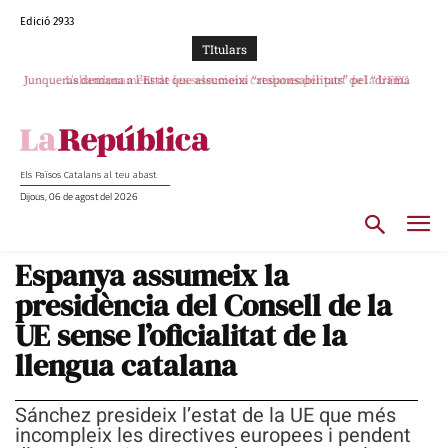
Edició 2933
TItulars
L’abandonament de les seleccions catalanes per part de la UFEC
espanyolitza l’esport del país
Els Països Catalans al teu abast
Dijous, 06 de agost del 2026
Espanya assumeix la
presidència del Consell de la
UE sense l’oficialitat de la
llengua catalana
Sánchez presideix l’estat de la UE que més
incompleix les directives europees i pendent