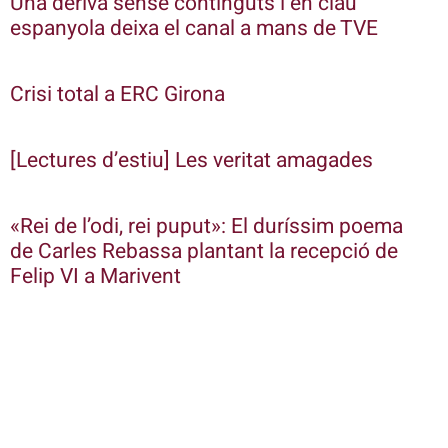
Una deriva sense continguts i en clau
espanyola deixa el canal a mans de TVE
Crisi total a ERC Girona
[Lectures d’estiu] Les veritat amagades
«Rei de l’odi, rei puput»: El duríssim poema
de Carles Rebassa plantant la recepció de
Felip VI a Marivent