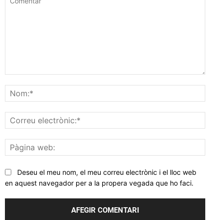
Comentar
Nom
Corr
elec
Pàgi
web
Deseu el meu nom, el meu correu electrònic i el lloc web
en aquest navegador per a la propera vegada que ho faci.