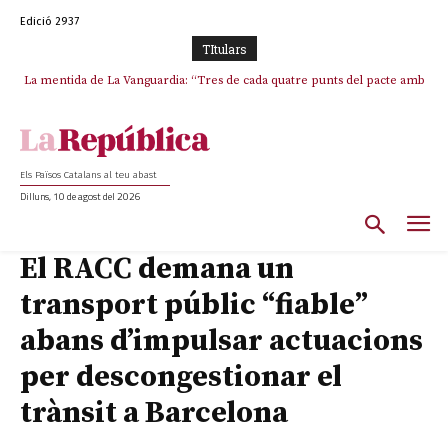
Edició 2937
TItulars
La mentida de La Vanguardia: “Tres de cada quatre punts del pacte amb
La covardia de l’independentisme català frena la caiguda de l’Estat a
ERC s’han complert”
Ceuta i Melilla
Els Països Catalans al teu abast
Dilluns, 10 de agost del 2026
El RACC demana un
transport públic “fiable”
abans d’impulsar actuacions
per descongestionar el
trànsit a Barcelona