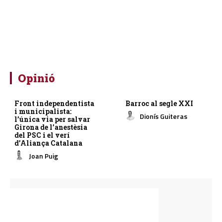
Opinió
Front independentista
Barroc al segle XXI
i municipalista:
Dionís Guiteras
l’única via per salvar
Girona de l’anestèsia
del PSC i el verí
d’Aliança Catalana
Joan Puig