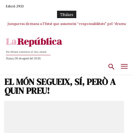
Edició 2933
TItulars
Junqueras demana a l’Estat que assumeixi “responsabilitats” pel “drama
L’abandonament de les seleccions catalanes per part de la UFEC
humà” a Ceuta i avança que Catalunya haurà de continuar acollint
espanyolitza l’esport del país
menors
Els Països Catalans al teu abast
Dijous, 06 de agost del 2026
EL MÓN SEGUEIX, SÍ, PERÒ A
QUIN PREU!