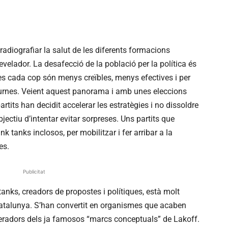
radiografiar la salut de les diferents formacions
revelador. La desafecció de la població per la política és
stes cada cop són menys creïbles, menys efectives i per
 urnes. Veient aquest panorama i amb unes eleccions
artits han decidit accelerar les estratègies i no dissoldre
ctiu d’intentar evitar sorpreses. Uns partits que
nk tanks inclosos, per mobilitzar i fer arribar a la
es.
Publicitat
 tanks, creadors de propostes i polítiques, està molt
atalunya. S’han convertit en organismes que acaben
neradors dels ja famosos “marcs conceptuals” de Lakoff.