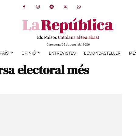
Els Països Catalans al teu abast
Diumenge, 09 de agost del 2026
PAÍS
OPINIÓ
ENTREVISTES
ELMONCASTELLER
MÉ
sa electoral més