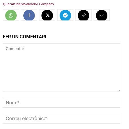
Queralt Riera
Salvador Company
FER UN COMENTARI
Comentar
Nom
Corr
elec