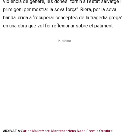
violència de gènere, les dones “tornin a l’estat salvatge i
primigeni per mostrar la seva força”. Riera, per la seva
banda, crida a “recuperar conceptes de la tragèdia grega”
en una obra que vol fer reflexionar sobre el patiment.
Publicitat
ARXIVAT A:
Carles Mulet
Martí Monterde
Neus Nadal
Premis Octubre