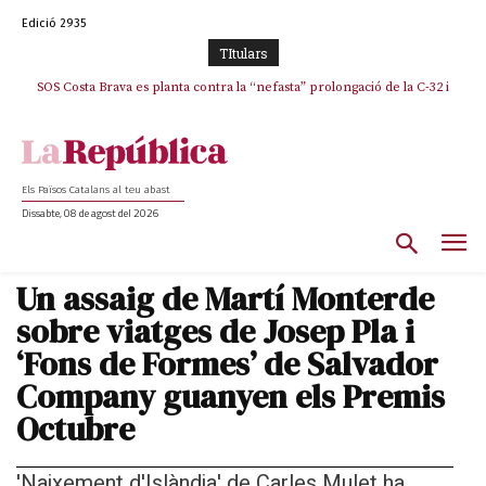
Edició 2935
TItulars
SOS Costa Brava es planta contra la “nefasta” prolongació de la C-32 i
n’exigeix la retirada immediata
Els Països Catalans al teu abast
Dissabte, 08 de agost del 2026
Un assaig de Martí Monterde
sobre viatges de Josep Pla i
‘Fons de Formes’ de Salvador
Company guanyen els Premis
Octubre
'Naixement d'Islàndia' de Carles Mulet ha