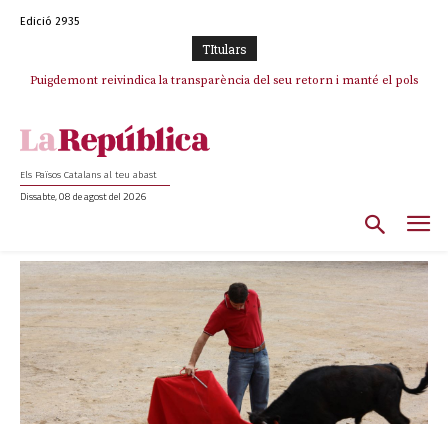
Edició 2935
TItulars
Puigdemont reivindica la transparència del seu retorn i manté el pols
Portugal acusa Espanya de provocar un “efecte crida” massiu per la seva
ferm per la plena llibertat dels encausats
“manca de regulació” migratòria
Els Països Catalans al teu abast
Dissabte, 08 de agost del 2026