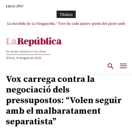
Edició 2937
TItulars
La mentida de La Vanguardia: “Tres de cada quatre punts del pacte amb
ERC s’han complert”
Els Països Catalans al teu abast
Dilluns, 10 de agost del 2026
Vox carrega contra la
negociació dels
pressupostos: “Volen seguir
amb el malbaratament
separatista”