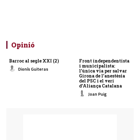
Opinió
Barroc al segle XXI (2)
Front independentista
i municipalista:
Dionís Guiteras
l’única via per salvar
Girona de l’anestèsia
del PSC i el verí
d’Aliança Catalana
Joan Puig