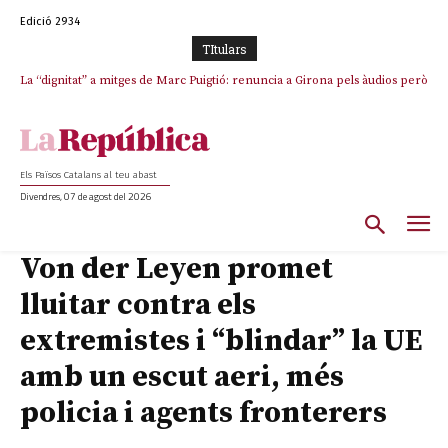
Edició 2934
TItulars
La “dignitat” a mitges de Marc Puigtió: renuncia a Girona pels àudios però
s’aferra als càrrecs remunerats de Sant Julià i el Consell Comarcal
Els Països Catalans al teu abast
Divendres, 07 de agost del 2026
Von der Leyen promet
lluitar contra els
extremistes i “blindar” la UE
amb un escut aeri, més
policia i agents fronterers