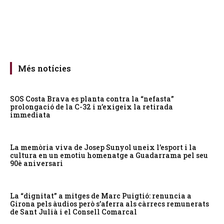
Més notícies
SOS Costa Brava es planta contra la “nefasta”
prolongació de la C-32 i n’exigeix la retirada
immediata
La memòria viva de Josep Sunyol uneix l’esport i la
cultura en un emotiu homenatge a Guadarrama pel seu
90è aniversari
La “dignitat” a mitges de Marc Puigtió: renuncia a
Girona pels àudios però s’aferra als càrrecs remunerats
de Sant Julià i el Consell Comarcal