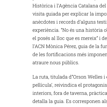
Històrica i l’Agència Catalana de
visita guiada per explicar la imp
anècdotes i records d’alguns test
experiència. “No és una història o
el posés al lloc que es mereix” i 
l’ACN Mònica Pérez, guia de la fu
de les fortificacions més imponen
atraure nous públics.
La ruta, titulada d”Orson Welles i 
pel·lícula’, reivindica el protago
interiors, fora de taverna, pràctic
detalla la guia. Es corresponen als