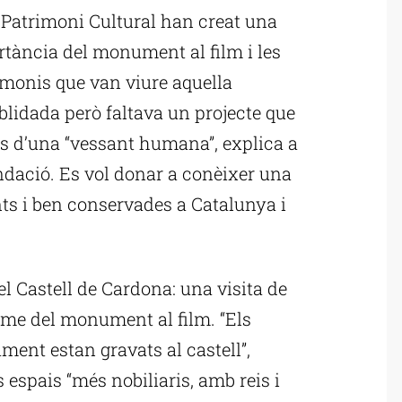
l Patrimoni Cultural han creat una
ortància del monument al film i les
imonis que van viure aquella
blidada però faltava un projecte que
des d’una “vessant humana”, explica a
ndació. Es vol donar a conèixer una
ts i ben conservades a Catalunya i
el Castell de Cardona: una visita de
nisme del monument al film. “Els
ament estan gravats al castell”,
 espais “més nobiliaris, amb reis i