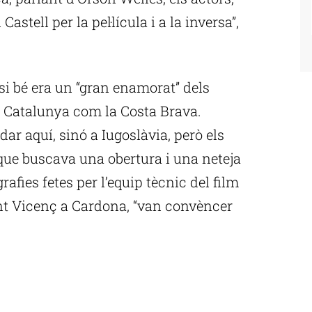
astell per la pel·lícula i a la inversa”,
si bé era un “gran enamorat” dels
e Catalunya com la Costa Brava.
odar aquí, sinó a Iugoslàvia, però els
ue buscava una obertura i una neteja
afies fetes per l’equip tècnic del film
Sant Vicenç a Cardona, “van convèncer