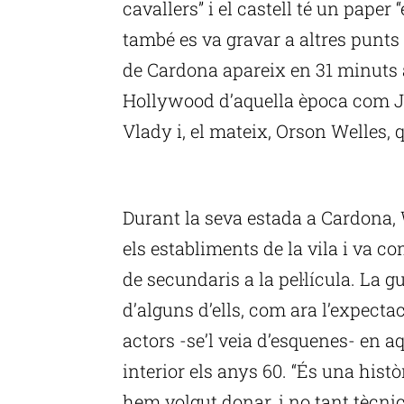
cavallers” i el castell té un paper “
també es va gravar a altres punts 
de Cardona apareix en 31 minuts a
Hollywood d’aquella època com J
Vlady i, el mateix, Orson Welles, q
P
Durant la seva estada a Cardona, W
els establiments de la vila i va c
de secundaris a la pel·lícula. La g
d’alguns d’ells, com ara l’expecta
actors -se’l veia d’esquenes- en a
interior els anys 60. “És una hist
hem volgut donar, i no tant tècnic