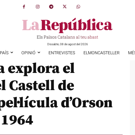
Els Països Catalans al teu abast
Dissabte, 08 de agost del 2026
PAÍS
OPINIÓ
ENTREVISTES
ELMONCASTELLER
MÉ
a explora el
 Castell de
el·lícula d’Orson
 1964