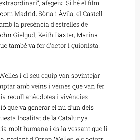
extraordinari”, afegeix. Si bé el film
com Madrid, Sòria i Àvila, el Castell
mb la presència d’estrelles de
ohn Gielgud, Keith Baxter, Marina
ue també va fer d’actor i guionista.
ublicitat
elles i el seu equip van sovintejar
omptar amb veïns i veïnes que van fer
uia recull anècdotes i vivències
ció que va generar el nu d’un dels
questa localitat de la Catalunya
òria molt humana i és la vessant que li
a, parlant d’Orson Welles, els actors,