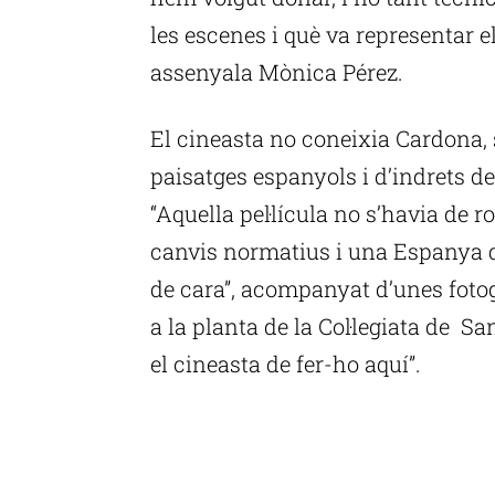
les escenes i què va representar el C
assenyala Mònica Pérez.
El cineasta no coneixia Cardona, 
paisatges espanyols i d’indrets d
“Aquella pel·lícula no s’havia de r
canvis normatius i una Espanya q
de cara”, acompanyat d’unes fotogr
a la planta de la Col·legiata de 
el cineasta de fer-ho aquí”.