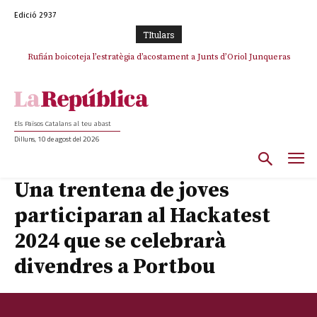
Edició 2937
TItulars
Rufián boicoteja l’estratègia d’acostament a Junts d’Oriol Junqueras
Rufián dinamita la unitat independentista amb un atac frontal al retorn
de Puigdemont
Els Països Catalans al teu abast
Dilluns, 10 de agost del 2026
Una trentena de joves
participaran al Hackatest
2024 que se celebrarà
divendres a Portbou