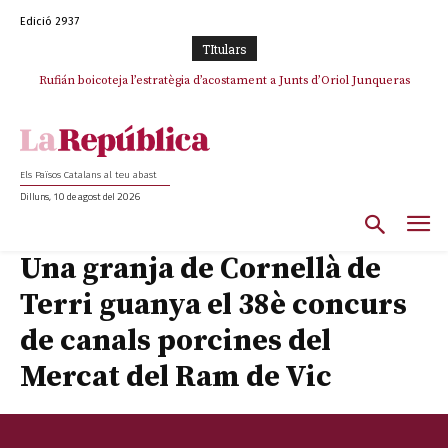
Edició 2937
TItulars
Rufián boicoteja l’estratègia d’acostament a Junts d’Oriol Junqueras
Els Països Catalans al teu abast
Dilluns, 10 de agost del 2026
Una granja de Cornellà de
Terri guanya el 38è concurs
de canals porcines del
Mercat del Ram de Vic