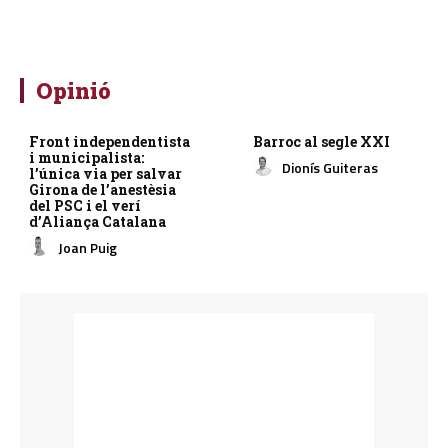
Opinió
Front independentista
Barroc al segle XXI
i municipalista:
Dionís Guiteras
l’única via per salvar
Girona de l’anestèsia
del PSC i el verí
d’Aliança Catalana
Joan Puig