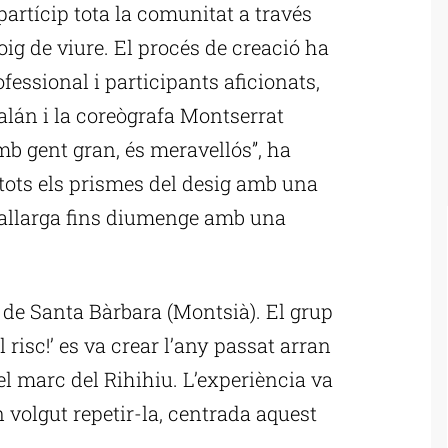
 partícip tota la comunitat a través
ig de viure. El procés de creació ha
fessional i participants aficionats,
alán i la coreògrafa Montserrat
mb gent gran, és meravellós”, ha
 tots els prismes del desig amb una
’allarga fins diumenge amb una
 de Santa Bàrbara (Montsià). El grup
al risc!’ es va crear l’any passat arran
el marc del Rihihiu. L’experiència va
 volgut repetir-la, centrada aquest