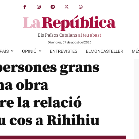
Els Països Catalans al teu abast
Divendres, 07 de agost del 2026
PAÍS
OPINIÓ
ENTREVISTES
ELMONCASTELLER
MÉ
persones grans
na obra
e la relació
u cos a Rihihiu