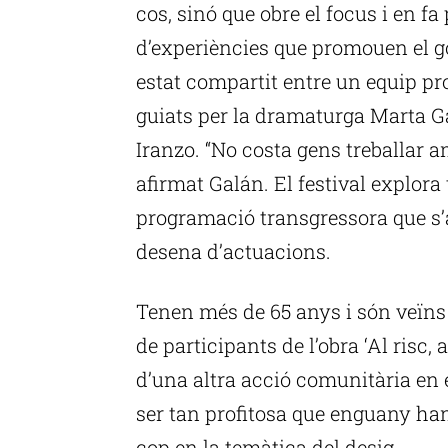
cos, sinó que obre el focus i en fa
d’experiències que promouen el go
estat compartit entre un equip pro
guiats per la dramaturga Marta G
Iranzo. “No costa gens treballar a
afirmat Galán. El festival explora
programació transgressora que s
desena d’actuacions.
Tenen més de 65 anys i són veïns
de participants de l’obra ‘Al risc, 
d’una altra acció comunitària en 
ser tan profitosa que enguany han
cop en la temàtica del desig.