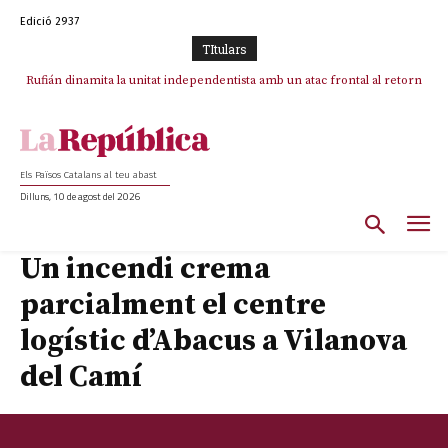
Edició 2937
TItulars
Rufián dinamita la unitat independentista amb un atac frontal al retorn
de Puigdemont
Els Països Catalans al teu abast
Dilluns, 10 de agost del 2026
Un incendi crema
parcialment el centre
logístic d’Abacus a Vilanova
del Camí