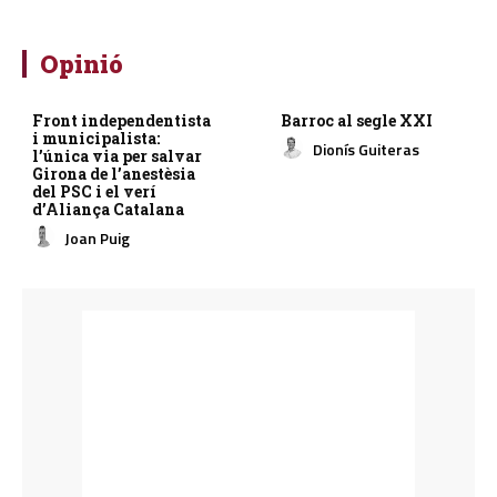
Opinió
Front independentista
Barroc al segle XXI
i municipalista:
Dionís Guiteras
l’única via per salvar
Girona de l’anestèsia
del PSC i el verí
d’Aliança Catalana
Joan Puig