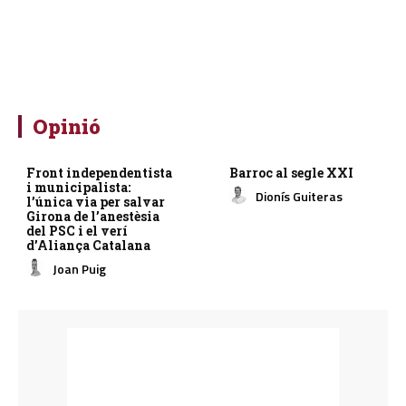
Opinió
Front independentista
Barroc al segle XXI
i municipalista:
Dionís Guiteras
l’única via per salvar
Girona de l’anestèsia
del PSC i el verí
d’Aliança Catalana
Joan Puig