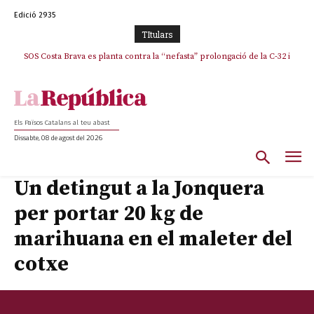
Edició 2935
TItulars
SOS Costa Brava es planta contra la “nefasta” prolongació de la C-32 i
n’exigeix la retirada immediata
Els Països Catalans al teu abast
Dissabte, 08 de agost del 2026
Un detingut a la Jonquera
per portar 20 kg de
marihuana en el maleter del
cotxe