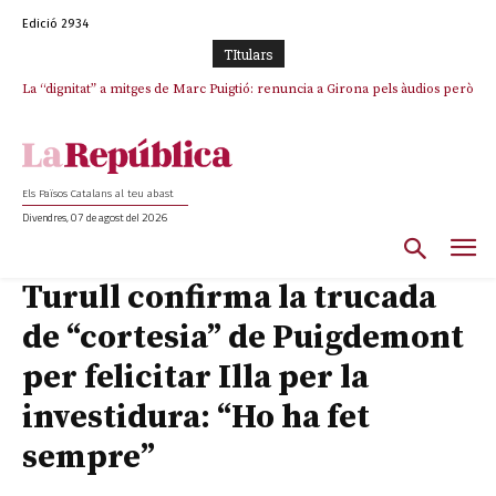
Edició 2934
TItulars
La “dignitat” a mitges de Marc Puigtió: renuncia a Girona pels àudios però
Junts exigeix que Catalunya quedi “fora” del repartiment dels menors
s’aferra als càrrecs remunerats de Sant Julià i el Consell Comarcal
migrants de Ceuta
Els Països Catalans al teu abast
Divendres, 07 de agost del 2026
Turull confirma la trucada
de “cortesia” de Puigdemont
per felicitar Illa per la
investidura: “Ho ha fet
sempre”