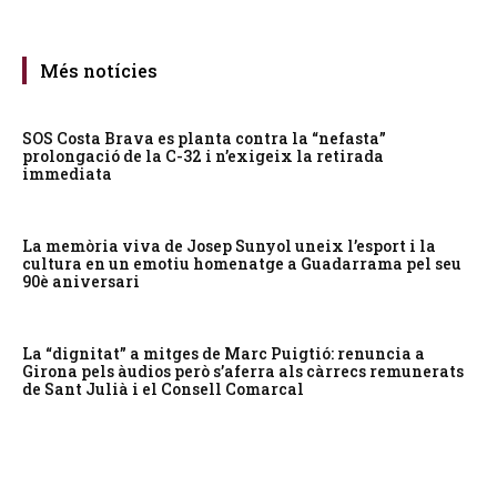
Més notícies
SOS Costa Brava es planta contra la “nefasta”
prolongació de la C-32 i n’exigeix la retirada
immediata
La memòria viva de Josep Sunyol uneix l’esport i la
cultura en un emotiu homenatge a Guadarrama pel seu
90è aniversari
La “dignitat” a mitges de Marc Puigtió: renuncia a
Girona pels àudios però s’aferra als càrrecs remunerats
de Sant Julià i el Consell Comarcal