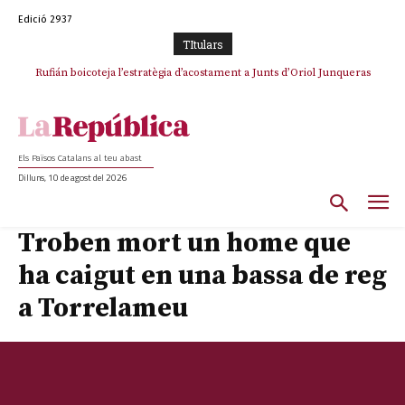
Edició 2937
TItulars
Rufián boicoteja l’estratègia d’acostament a Junts d’Oriol Junqueras
Rufián dinamita la unitat independentista amb un atac frontal al retorn
de Puigdemont
Els Països Catalans al teu abast
Dilluns, 10 de agost del 2026
Troben mort un home que
ha caigut en una bassa de reg
a Torrelameu