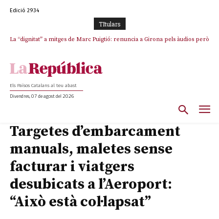
Edició 2934
TItulars
La “dignitat” a mitges de Marc Puigtió: renuncia a Girona pels àudios però
s’aferra als càrrecs remunerats de Sant Julià i el Consell Comarcal
Els Països Catalans al teu abast
Divendres, 07 de agost del 2026
Targetes d’embarcament
manuals, maletes sense
facturar i viatgers
desubicats a l’Aeroport:
“Això està col·lapsat”