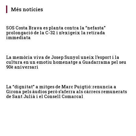
Més notícies
SOS Costa Brava es planta contra la “nefasta”
prolongació de la C-32 i n’exigeix la retirada
immediata
La memòria viva de Josep Sunyol uneix l’esport i la
cultura en un emotiu homenatge a Guadarrama pel seu
90è aniversari
La “dignitat” a mitges de Marc Puigtió: renuncia a
Girona pels àudios però s’aferra als càrrecs remunerats
de Sant Julià i el Consell Comarcal