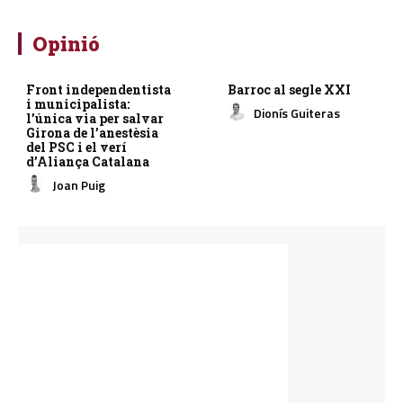
Opinió
Front independentista
Barroc al segle XXI
i municipalista:
Dionís Guiteras
l’única via per salvar
Girona de l’anestèsia
del PSC i el verí
d’Aliança Catalana
Joan Puig