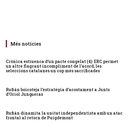
Més notícies
Crònica estiuenca d’un pacte congelat (4): ERC permet
un altre flagrant incompliment de l’acord, les
seleccions catalanes un cop més sacrificades
Rufián boicoteja l’estratègia d’acostament a Junts
d’Oriol Junqueras
Rufián dinamita la unitat independentista amb un atac
frontal al retorn de Puigdemont