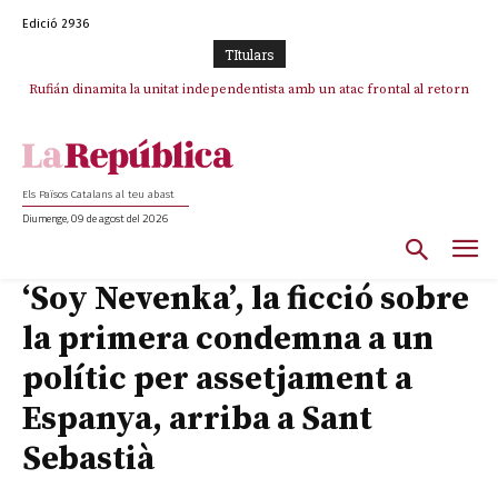
Edició 2936
TItulars
Rufián dinamita la unitat independentista amb un atac frontal al retorn
de Puigdemont
Els Països Catalans al teu abast
Diumenge, 09 de agost del 2026
‘Soy Nevenka’, la ficció sobre
la primera condemna a un
polític per assetjament a
Espanya, arriba a Sant
Sebastià