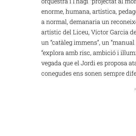
orquestra i l’hagi “projectat al m
enorme, humana, artística, pedag
a normal, demanaria un reconeixe
artístic del Liceu, Víctor Garcia 
un “catàleg immens”, un “manual 
“explora amb risc, ambició i il·lum
vegada que el Jordi es proposa at
conegudes ens sonen sempre difer
P