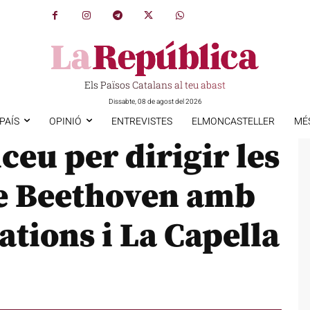
Els Països Catalans al teu abast
Dissabte, 08 de agost del 2026
PAÍS
OPINIÓ
ENTREVISTES
ELMONCASTELLER
MÉ
iceu per dirigir les
de Beethoven amb
ations i La Capella