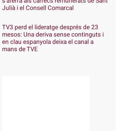
s’aferra als càrrecs remunerats de Sant
Julià i el Consell Comarcal
TV3 perd el lideratge després de 23
mesos: Una deriva sense continguts i
en clau espanyola deixa el canal a
mans de TVE