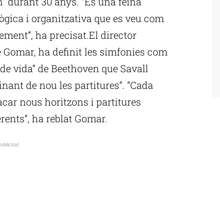
ón” durant 30 anys. “És una feina
ògica i organitzativa que es veu com
ment”, ha precisat.El director
de Gomar, ha definit les simfonies com
de vida” de Beethoven que Savall
inant de nou les partitures”. “Cada
acar nous horitzons i partitures
ents”, ha reblat Gomar.
ublicitat