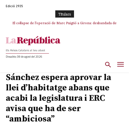
Edició 2935
TItulars
El col·lapse de l’operació de Marc Puigtió a Girona: desbandada de
l’oportunisme i fracàs de ‘Militància Decidim’
Els Països Catalans al teu abast
Dissabte, 08 de agost del 2026
Sánchez espera aprovar la
llei d’habitatge abans que
acabi la legislatura i ERC
avisa que ha de ser
“ambiciosa”