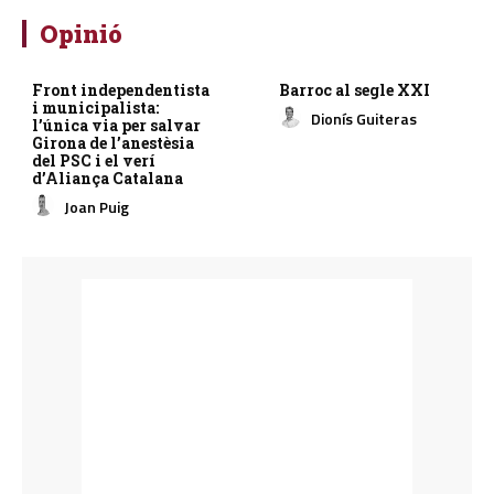
Opinió
Front independentista
Barroc al segle XXI
i municipalista:
Dionís Guiteras
l’única via per salvar
Girona de l’anestèsia
del PSC i el verí
d’Aliança Catalana
Joan Puig