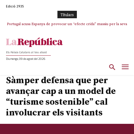
Edició 2935
TItulars
Portugal acusa Espanya de provocar un “efecte crida” massiu per la seva
“manca de regulació” migratòria
Els Països Catalans al teu abast
Diumenge, 09 de agost del 2026
Sàmper defensa que per
avançar cap a un model de
“turisme sostenible” cal
involucrar els visitants