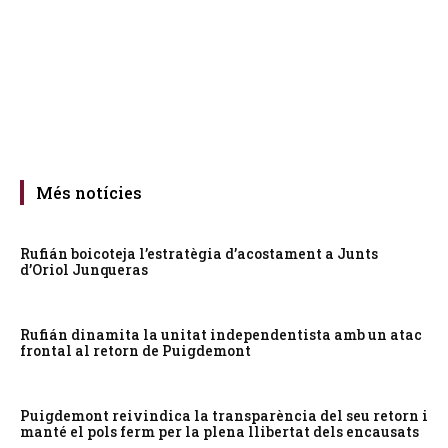
Més notícies
Rufián boicoteja l’estratègia d’acostament a Junts
d’Oriol Junqueras
Rufián dinamita la unitat independentista amb un atac
frontal al retorn de Puigdemont
Puigdemont reivindica la transparència del seu retorn i
manté el pols ferm per la plena llibertat dels encausats