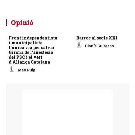
Opinió
Front independentista
Barroc al segle XXI
i municipalista:
Dionís Guiteras
l’única via per salvar
Girona de l’anestèsia
del PSC i el verí
d’Aliança Catalana
Joan Puig