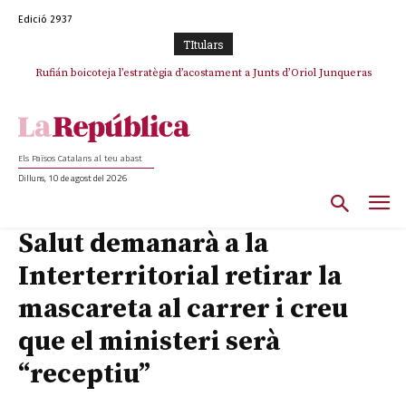
Edició 2937
TItulars
Rufián boicoteja l’estratègia d’acostament a Junts d’Oriol Junqueras
Els Països Catalans al teu abast
Dilluns, 10 de agost del 2026
Salut demanarà a la
Interterritorial retirar la
mascareta al carrer i creu
que el ministeri serà
“receptiu”