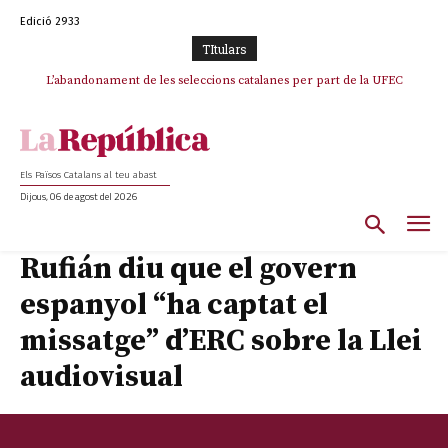
Edició 2933
TItulars
L’abandonament de les seleccions catalanes per part de la UFEC
espanyolitza l’esport del país
Els Països Catalans al teu abast
Dijous, 06 de agost del 2026
Rufián diu que el govern
espanyol “ha captat el
missatge” d’ERC sobre la Llei
audiovisual