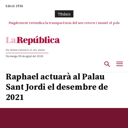
Edició 2936
TItulars
Puigdemont reivindica la transparència del seu retorn i manté el pols
ferm per la plena llibertat dels encausats
Els Països Catalans al teu abast
Diumenge, 09 de agost del 2026
Raphael actuarà al Palau
Sant Jordi el desembre de
2021