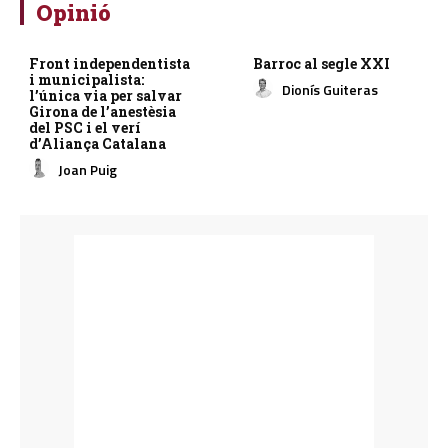
Opinió
Front independentista
Barroc al segle XXI
i municipalista:
Dionís Guiteras
l’única via per salvar
Girona de l’anestèsia
del PSC i el verí
d’Aliança Catalana
Joan Puig