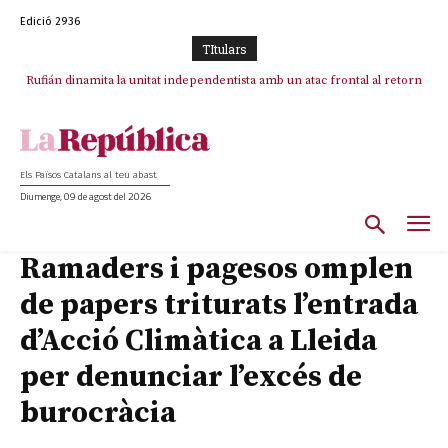
Edició 2936
TItulars
Rufián dinamita la unitat independentista amb un atac frontal al retorn
Puigdemont reivindica la transparència del seu retorn i manté el pols
ferm per la plena llibertat dels encausats
de Puigdemont
Els Països Catalans al teu abast
Diumenge, 09 de agost del 2026
Ramaders i pagesos omplen
de papers triturats l’entrada
d’Acció Climàtica a Lleida
per denunciar l’excés de
burocràcia