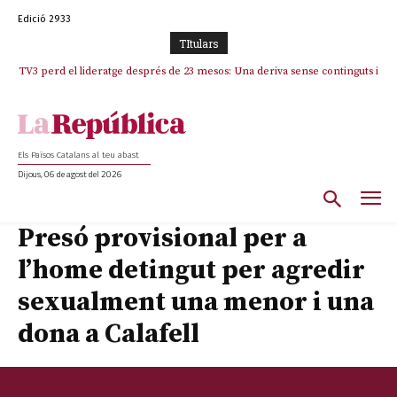
Edició 2933
TItulars
TV3 perd el lideratge després de 23 mesos: Una deriva sense continguts i
en clau espanyola deixa el canal a mans de TVE
Els Països Catalans al teu abast
Dijous, 06 de agost del 2026
Presó provisional per a
l’home detingut per agredir
sexualment una menor i una
dona a Calafell