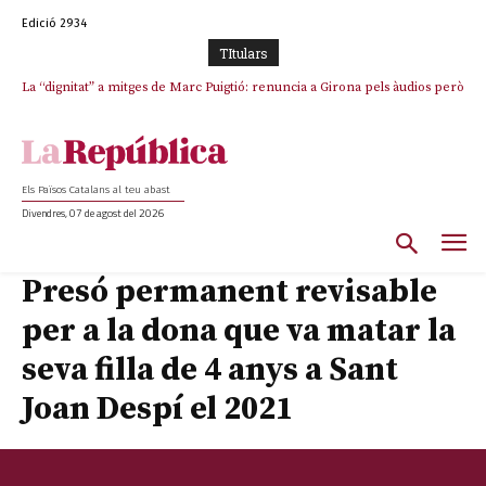
Edició 2934
TItulars
La “dignitat” a mitges de Marc Puigtió: renuncia a Girona pels àudios però
Junts exigeix que Catalunya quedi “fora” del repartiment dels menors
s’aferra als càrrecs remunerats de Sant Julià i el Consell Comarcal
migrants de Ceuta
Els Països Catalans al teu abast
Divendres, 07 de agost del 2026
Presó permanent revisable
per a la dona que va matar la
seva filla de 4 anys a Sant
Joan Despí el 2021