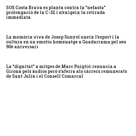
SOS Costa Brava es planta contra la “nefasta”
prolongació de la C-32 i n’exigeix la retirada
immediata
La memòria viva de Josep Sunyol uneix l’esport i la
cultura en un emotiu homenatge a Guadarrama pel seu
90è aniversari
La “dignitat” a mitges de Marc Puigtió: renuncia a
Girona pels àudios però s’aferra als càrrecs remunerats
de Sant Julià i el Consell Comarcal