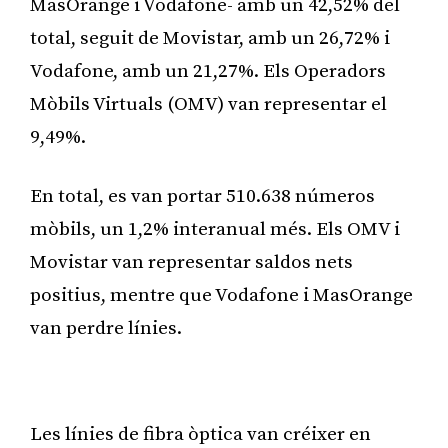
MasOrange i Vodafone- amb un 42,52% del
total, seguit de Movistar, amb un 26,72% i
Vodafone, amb un 21,27%. Els Operadors
Mòbils Virtuals (OMV) van representar el
9,49%.
En total, es van portar 510.638 números
mòbils, un 1,2% interanual més. Els OMV i
Movistar van representar saldos nets
positius, mentre que Vodafone i MasOrange
van perdre línies.
Publicitat
Les línies de fibra òptica van créixer en