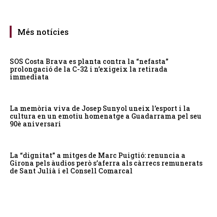
Més notícies
SOS Costa Brava es planta contra la “nefasta”
prolongació de la C-32 i n’exigeix la retirada
immediata
La memòria viva de Josep Sunyol uneix l’esport i la
cultura en un emotiu homenatge a Guadarrama pel seu
90è aniversari
La “dignitat” a mitges de Marc Puigtió: renuncia a
Girona pels àudios però s’aferra als càrrecs remunerats
de Sant Julià i el Consell Comarcal