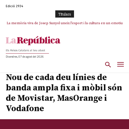
Edició 2934
TItulars
La memòria viva de Josep Sunyol uneix l’esport i la cultura en un emotiu
homenatge a Guadarrama pel seu 90è aniversari
Els Països Catalans al teu abast
Divendres, 07 de agost del 2026
Nou de cada deu línies de
banda ampla fixa i mòbil són
de Movistar, MasOrange i
Vodafone