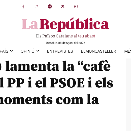
Els Països Catalans al teu abast
Dissabte, 08 de agost del 2026
PAÍS
OPINIÓ
ENTREVISTES
ELMONCASTELLER
MÉ
 lamenta la “cafè
 PP i el PSOE i els
 moments com la