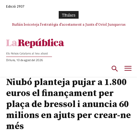
Edició 2937
TItulars
Rufián boicoteja l’estratègia d’acostament a Junts d’Oriol Junqueras
Rufián dinamita la unitat independentista amb un atac frontal al retorn
de Puigdemont
Els Països Catalans al teu abast
Dilluns, 10 de agost del 2026
Niubó planteja pujar a 1.800
euros el finançament per
plaça de bressol i anuncia 60
milions en ajuts per crear-ne
més