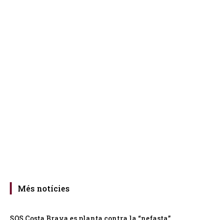
Més notícies
SOS Costa Brava es planta contra la “nefasta”