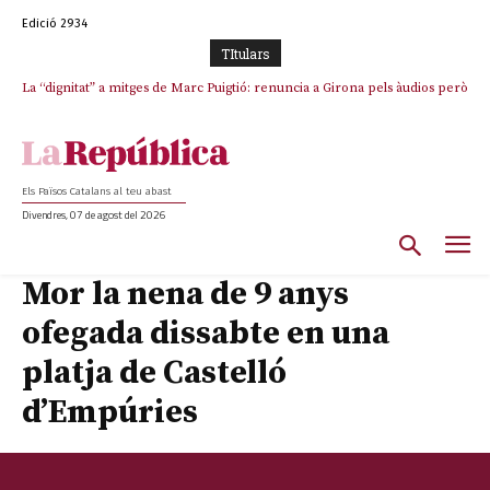
Edició 2934
TItulars
La “dignitat” a mitges de Marc Puigtió: renuncia a Girona pels àudios però
s’aferra als càrrecs remunerats de Sant Julià i el Consell Comarcal
Els Països Catalans al teu abast
Divendres, 07 de agost del 2026
Mor la nena de 9 anys
ofegada dissabte en una
platja de Castelló
d’Empúries