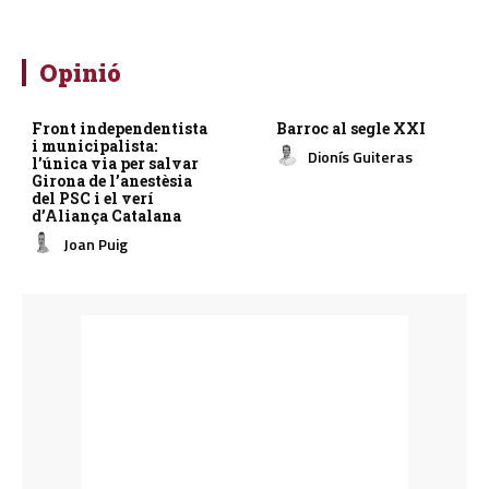
Opinió
Front independentista
Barroc al segle XXI
i municipalista:
Dionís Guiteras
l’única via per salvar
Girona de l’anestèsia
del PSC i el verí
d’Aliança Catalana
Joan Puig