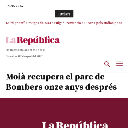
Edició 2934
TItulars
La “dignitat” a mitges de Marc Puigtió: renuncia a Girona pels àudios però
s’aferra als càrrecs remunerats de Sant Julià i el Consell Comarcal
Els Països Catalans al teu abast
Divendres, 07 de agost del 2026
Moià recupera el parc de
Bombers onze anys després