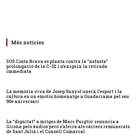
Més notícies
SOS Costa Brava es planta contra la “nefasta”
prolongació de la C-32 i n’exigeix la retirada
immediata
La memòria viva de Josep Sunyol uneix l’esport i la
cultura en un emotiu homenatge a Guadarrama pel seu
90è aniversari
La “dignitat” a mitges de Marc Puigtió: renuncia a
Girona pels àudios però s’aferra als càrrecs remunerats
de Sant Julià i el Consell Comarcal