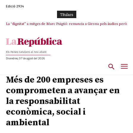
Edició 2934
TItulars
La “dignitat” a mitges de Marc Puigtió: renuncia a Girona pels àudios però
s’aferra als càrrecs remunerats de Sant Julià i el Consell Comarcal
Els Països Catalans al teu abast
Divendres, 07 de agost del 2026
Més de 200 empreses es
comprometen a avançar en
la responsabilitat
econòmica, social i
ambiental