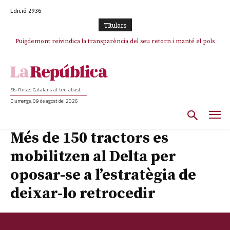
Edició 2936
TItulars
Puigdemont reivindica la transparència del seu retorn i manté el pols
ferm per la plena llibertat dels encausats
Els Països Catalans al teu abast
Diumenge, 09 de agost del 2026
Més de 150 tractors es
mobilitzen al Delta per
oposar-se a l’estratègia de
deixar-lo retrocedir