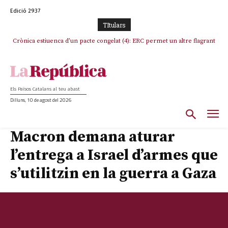
Edició 2937
TItulars
Crònica estiuenca d’un pacte congelat (4): ERC permet un altre flagrant
incompliment de l’acord, les seleccions catalanes un cop més
sacrificades
Els Països Catalans al teu abast
Dilluns, 10 de agost del 2026
Macron demana aturar
l’entrega a Israel d’armes que
s’utilitzin en la guerra a Gaza