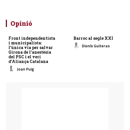
Opinió
Front independentista
Barroc al segle XXI
i municipalista:
Dionís Guiteras
l’única via per salvar
Girona de l’anestèsia
del PSC i el verí
d’Aliança Catalana
Joan Puig