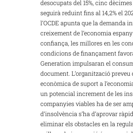
desocupats del 15%, cinc dècimes 
seguirà reduint fins al 14,2% el 202
l’OCDE apunta que la demanda int
creixement de l’economia espanyo
confiança, les millores en les con
condicions de finançament favora
Generation impulsaran el consum pr
document. L’organització preveu
econòmica de suport a l’economia e
un potencial increment de les ins
companyies viables ha de ser ampl
d’insolvència s’ha d’aprovar ràpid
eliminar els obstacles en la regul