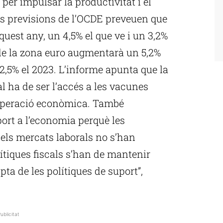
 per impulsar la productivitat i el
es previsions de l’OCDE preveuen que
quest any, un 4,5% el que ve i un 3,2%
B de la zona euro augmentarà un 5,2%
 2,5% el 2023. L’informe apunta que la
al ha de ser l’accés a les vacunes
ecuperació econòmica. També
ort a l’economia perquè les
 els mercats laborals no s’han
tiques fiscals s’han de mantenir
upta de les polítiques de suport”,
ublicitat