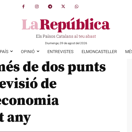
Els Països Catalans al teu abast
Diumenge, 09 de agost del 2026
PAÍS
OPINIÓ
ENTREVISTES
ELMONCASTELLER
MÉ
més de dos punts
revisió de
’economia
t any