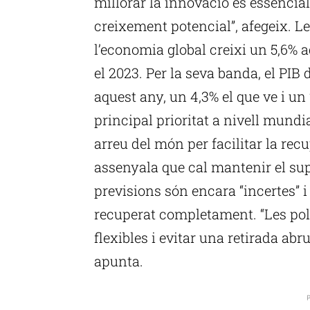
millorar la innovació és essencial
creixement potencial”, afegeix. L
l’economia global creixi un 5,6% a
el 2023. Per la seva banda, el PI
aquest any, un 4,3% el que ve i un
principal prioritat a nivell mundi
arreu del món per facilitar la r
assenyala que cal mantenir el sup
previsions són encara “incertes” i
recuperat completament. “Les polí
flexibles i evitar una retirada abr
apunta.
P