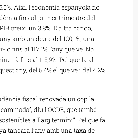
l 5,5%. Així, l’economia espanyola no
ndèmia fins al primer trimestre del
PIB creixi un 3,8%. D’altra banda,
l’any amb un deute del 120,1%, una
-lo fins al 117,1% l’any que ve. No
inuirà fins al 115,9%. Pel que fa al
quest any, del 5,4% el que ve i del 4,2%
rudència fiscal renovada un cop la
ncaminada”, diu l’OCDE, que també
stenibles a llarg termini”. Pel que fa
nya tancarà l’any amb una taxa de