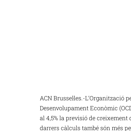
ACN Brussel·les.-L’Organització pe
Desenvolupament Econòmic (OCDE
al 4,5% la previsió de creixement 
darrers càlculs també són més pe