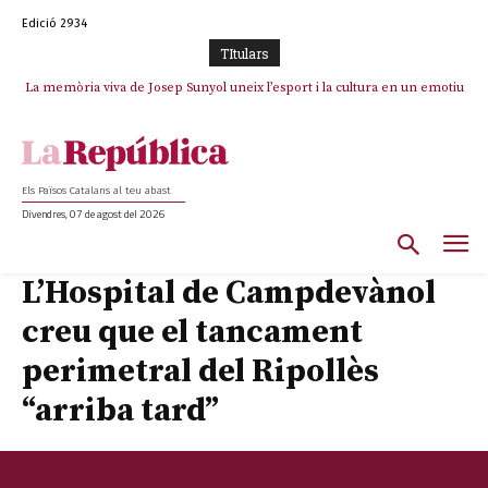
Edició 2934
TItulars
La memòria viva de Josep Sunyol uneix l’esport i la cultura en un emotiu
homenatge a Guadarrama pel seu 90è aniversari
Els Països Catalans al teu abast
Divendres, 07 de agost del 2026
L’Hospital de Campdevànol
creu que el tancament
perimetral del Ripollès
“arriba tard”