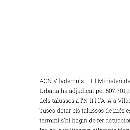
ACN Vilademuls – El Ministeri de
Urbana ha adjudicat per 507.701,2
dels talussos a l’N-II i l’A-A a Vi
busca dotar els talussos de més est
termini s’hi hagin de fer actuaci
fer-ho, s’utilitzaran diferents tècni