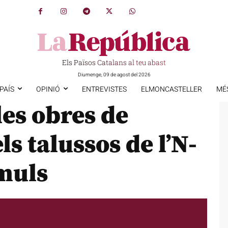
Els Països Catalans al teu abast
Diumenge, 09 de agost del 2026
PAÍS
OPINIÓ
ENTREVISTES
ELMONCASTELLER
MÉ
les obres de
s talussos de l’N-
emuls