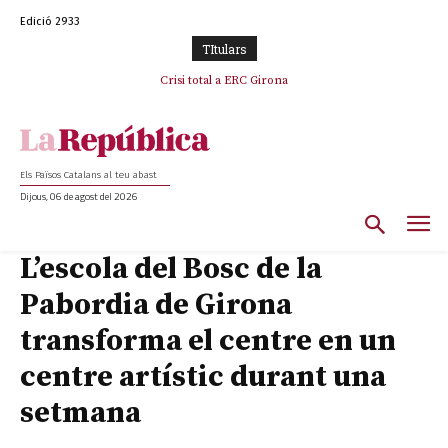
Edició 2933
TItulars
Crisi total a ERC Girona
Els Països Catalans al teu abast
Dijous, 06 de agost del 2026
L’escola del Bosc de la
Pabordia de Girona
transforma el centre en un
centre artístic durant una
setmana