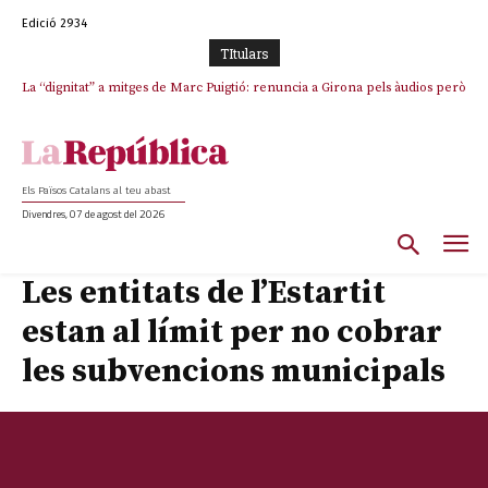
Edició 2934
TItulars
La “dignitat” a mitges de Marc Puigtió: renuncia a Girona pels àudios però
s’aferra als càrrecs remunerats de Sant Julià i el Consell Comarcal
Els Països Catalans al teu abast
Divendres, 07 de agost del 2026
Les entitats de l’Estartit
estan al límit per no cobrar
les subvencions municipals