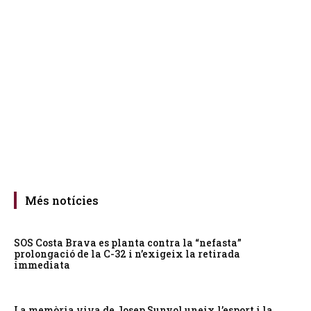
Més notícies
SOS Costa Brava es planta contra la “nefasta”
prolongació de la C-32 i n’exigeix la retirada
immediata
La memòria viva de Josep Sunyol uneix l’esport i la