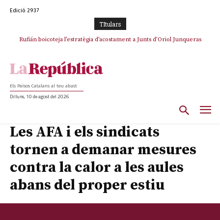
Edició 2937
TItulars
Rufián boicoteja l’estratègia d’acostament a Junts d’Oriol Junqueras
Rufián dinamita la unitat independentista amb un atac frontal al retorn
de Puigdemont
Els Països Catalans al teu abast
Dilluns, 10 de agost del 2026
Les AFA i els sindicats
tornen a demanar mesures
contra la calor a les aules
abans del proper estiu