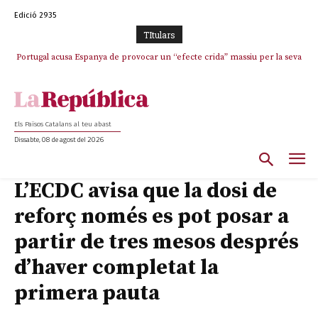
Edició 2935
TItulars
Portugal acusa Espanya de provocar un “efecte crida” massiu per la seva
“manca de regulació” migratòria
Els Països Catalans al teu abast
Dissabte, 08 de agost del 2026
L’ECDC avisa que la dosi de
reforç només es pot posar a
partir de tres mesos després
d’haver completat la
primera pauta