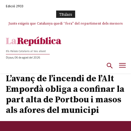
Edició 2933
TItulars
Junts exigeix que Catalunya quedi “fora” del repartiment dels menors
migrants de Ceuta
Els Països Catalans al teu abast
Dijous, 06 de agost del 2026
L’avanç de l’incendi de l’Alt
Empordà obliga a confinar la
part alta de Portbou i masos
als afores del municipi