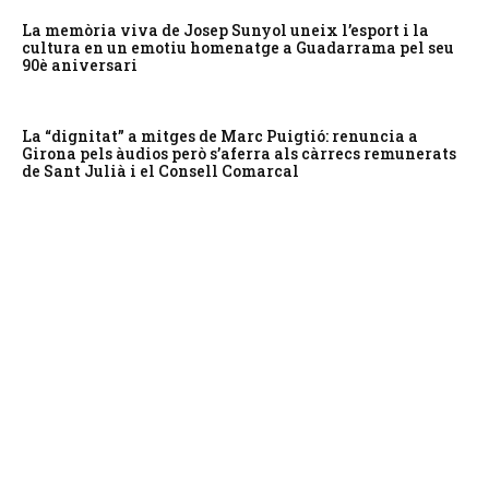
La memòria viva de Josep Sunyol uneix l’esport i la
cultura en un emotiu homenatge a Guadarrama pel seu
90è aniversari
La “dignitat” a mitges de Marc Puigtió: renuncia a
Girona pels àudios però s’aferra als càrrecs remunerats
de Sant Julià i el Consell Comarcal