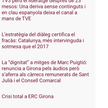
TV3 perd el lideratge després de 23
mesos: Una deriva sense continguts i
en clau espanyola deixa el canal a
mans de TVE
L’estratègia del diàleg certifica el
fracàs: Catalunya, més intervinguda i
sotmesa que el 2017
La “dignitat” a mitges de Marc Puigtió:
renuncia a Girona pels àudios però
s’aferra als càrrecs remunerats de Sant
Julià i el Consell Comarcal
Crisi total a ERC Girona