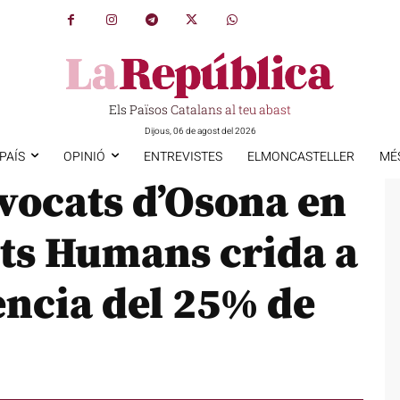
Els Països Catalans al teu abast
Dijous, 06 de agost del 2026
PAÍS
OPINIÓ
ENTREVISTES
ELMONCASTELLER
MÉ
dvocats d’Osona en
ets Humans crida a
ència del 25% de